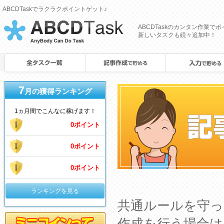
ABCDTaskでラクラクポイントゲット♪
[
ABCDTaskのカンタン作業で
CROWDJob
新しいタスクも続々追加中！
]
7
月の獲得ランキング
1ヵ月間でこんなに稼げます！
0
ポイント
0
ポイント
0
ポイント
ランキングを見る
共通ルールを守っ
作成を行う場合は