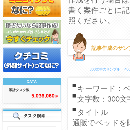
書く案件ごとに
照ください。
記事作成のサン
300文字のサンプル
4
DATA
キーワード：
累計タスク数
5,036,060
件
文字数：300文
タイトル
案
通販でベッドを